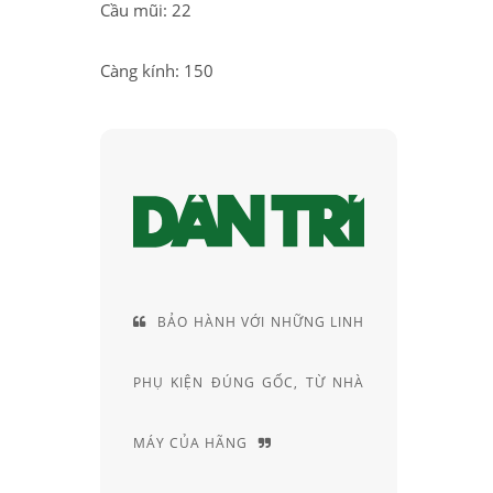
Cầu mũi: 22
Càng kính: 150
 HÀNH VỚI NHỮNG LINH
CUNG CÁCH TƯ VẤN RẤT
ỆN ĐÚNG GỐC, TỪ NHÀ
RIÊNG, ĐẦY AM HIỂU VÀ
A HÃNG
CHUYÊN SÂU