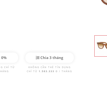
p 0%
Chia 3 tháng
NG CHỈ TỪ
KHÔNG CẦN THẺ TÍN DỤNG
THÁNG
CHỈ TỪ
1.583.333
Đ / THÁNG