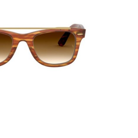
PATRICK EYEWEAR VÀ VỊ THẾ
BẢO
ĐỐI TÁC CHÍNH THỨC CỦA RAY-
PHỤ KI
BAN TẠI VIỆT NAM
MÁY CỦ