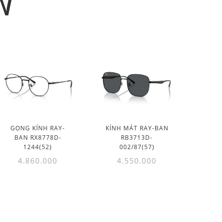
N
GỌNG KÍNH RAY-
KÍNH MÁT RAY-BAN
BAN RX8778D-
RB3713D-
1244(52)
002/87(57)
4.860.000
4.550.000