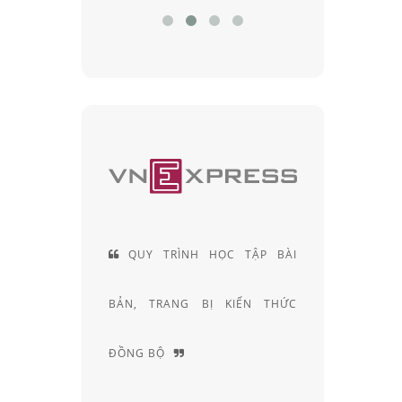
Y TRÌNH HỌC TẬP BÀI
ĐỘI NGŨ KỸ THUẬT VIÊN
 TRANG BỊ KIẾN THỨC
KHÚC XẠ HƠN 20 NĂM KINH
 BỘ
NGHIỆM