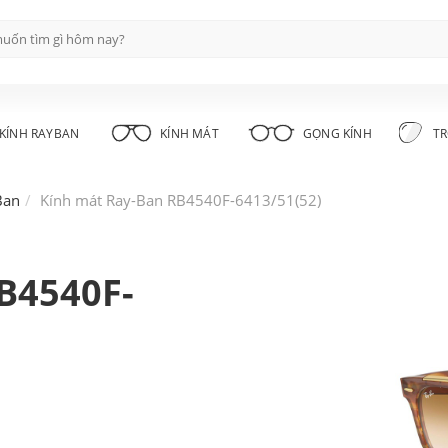
KÍNH RAYBAN
KÍNH MÁT
GỌNG KÍNH
TR
Ban
Kính mát Ray-Ban RB4540F-6413/51(52)
B4540F-