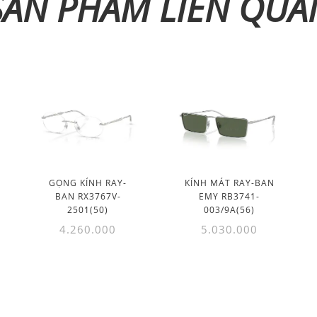
SẢN PHẨM LIÊN QUA
GỌNG KÍNH RAY-
KÍNH MÁT RAY-BAN
BAN RX3767V-
EMY RB3741-
2501(50)
003/9A(56)
4.260.000
5.030.000