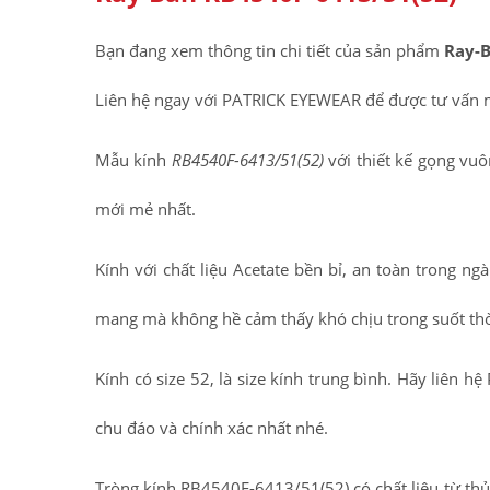
Bạn đang xem thông tin chi tiết của sản phẩm
Ray-B
Liên hệ ngay với PATRICK EYEWEAR để được tư vấn 
Mẫu kính
RB4540F-6413/51(52)
với thiết kế gọng vuô
mới mẻ nhất.
Kính với chất liệu Acetate bền bỉ, an toàn trong ng
mang mà không hề cảm thấy khó chịu trong suốt thờ
Kính có size 52, là size kính trung bình. Hãy liên
chu đáo và chính xác nhất nhé.
Tròng kính
RB4540F-6413/51(52)
có chất liệu từ t