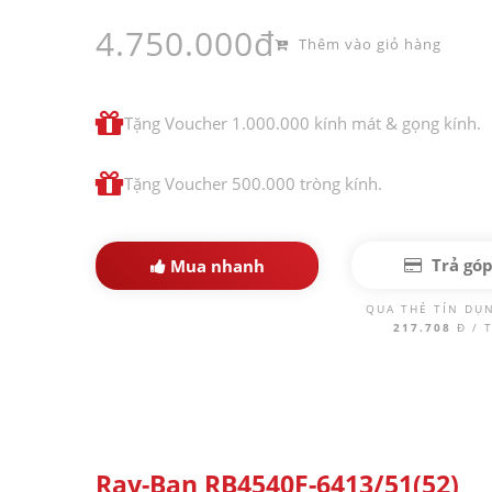
4.750.000đ
Thêm vào giỏ hàng
Tặng Voucher 1.000.000 kính mát & gọng kính.
Tặng Voucher 500.000 tròng kính.
Trả gó
Mua nhanh
QUA THẺ TÍN DỤ
217.708
Đ / 
Ray-Ban RB4540F-6413/51(52)