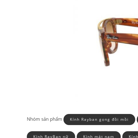
Nhóm sản phẩm
Kính Rayban gọng đồi mồi
Kính RayBan nữ
Kính mát nam
Kín