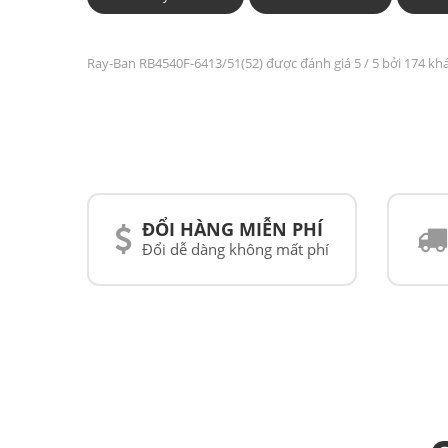
Ray-Ban RB4540F-6413/51(52) được đánh giá
5
/ 5 bởi 174 kh
ĐỔI HÀNG MIỄN PHÍ
Đổi dễ dàng không mất phí