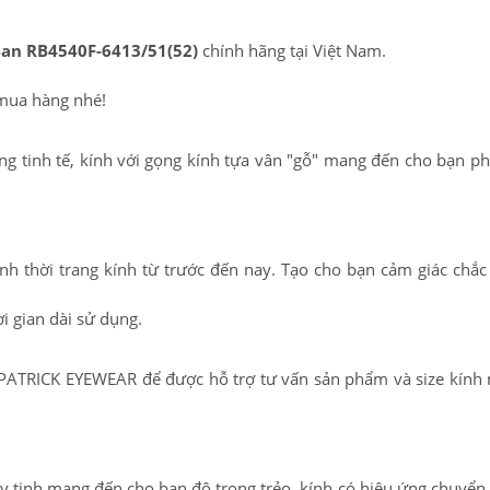
an RB4540F-6413/51(52)
chính hãng tại Việt Nam.
mua hàng nhé!
ng tinh tế, kính với gọng kính tựa vân "gỗ" mang đến cho bạn p
ành thời trang kính từ trước đến nay. Tạo cho bạn cảm giác chắc
i gian dài sử dụng.
 hệ PATRICK EYEWEAR để được hỗ trợ tư vấn sản phẩm và size kính
hủy tinh mang đến cho bạn độ trong trẻo, kính có hiệu ứng chuyể