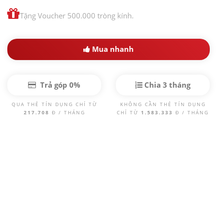
Tặng Voucher 500.000 tròng kính.
Mua nhanh
Trả góp 0%
Chia 3 tháng
QUA THẺ TÍN DỤNG CHỈ TỪ
KHÔNG CẦN THẺ TÍN DỤNG
217.708
Đ / THÁNG
CHỈ TỪ
1.583.333
Đ / THÁNG