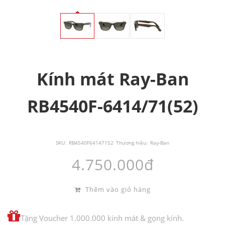
Kính mát Ray-Ban
RB4540F-6414/71(52)
SKU:
RB4540F64147152
Thương hiệu:
Ray-Ban
4.750.000đ
Thêm vào giỏ hàng
Tặng Voucher 1.000.000 kính mát & gọng kính.