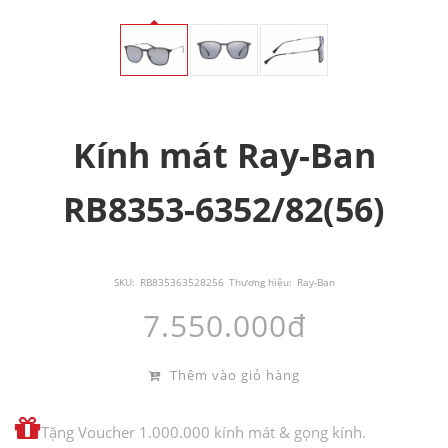
Kính mát Ray-Ban
RB8353-6352/82(56)
SKU:
RB835363528256
Thương hiệu:
Ray-Ban
7.550.000đ
Thêm vào giỏ hàng
Tặng Voucher 1.000.000 kính mát & gọng kính.