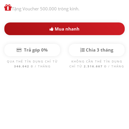
Tặng Voucher 500.000 tròng kính.
Mua nhanh
Trả góp 0%
Chia 3 tháng
QUA THẺ TÍN DỤNG CHỈ TỪ
KHÔNG CẦN THẺ TÍN DỤNG
346.042
Đ / THÁNG
CHỈ TỪ
2.516.667
Đ / THÁNG