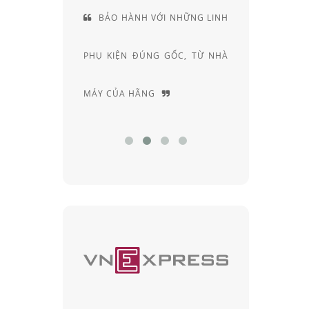
VÀ VỊ THẾ
BẢO HÀNH VỚI NHỮNG LINH
CUN
CỦA RAY-
PHỤ KIỆN ĐÚNG GỐC, TỪ NHÀ
RIÊNG
MÁY CỦA HÃNG
CHUYÊN