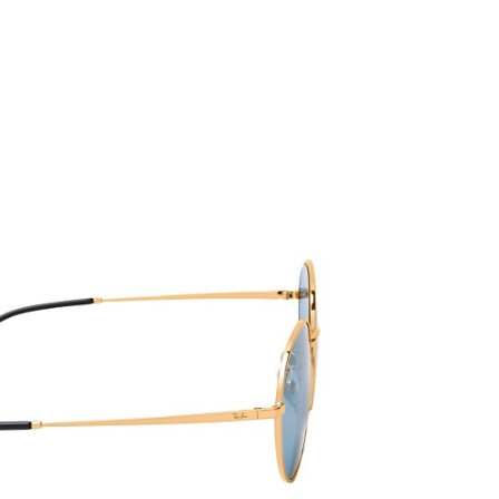
PATRICK EYEWEAR 
ĐỐI TÁC CHÍNH THỨC 
BAN TẠI VIỆT NAM