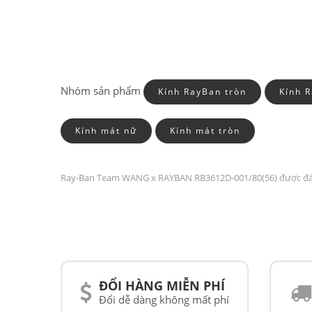
Nhóm sản phẩm
Kính RayBan tròn
Kính 
Kính mát nữ
Kính mát tròn
Ray-Ban Team WANG x RAYBAN RB3612D-001/80(56) được đ
ĐỔI HÀNG MIỄN PHÍ
Đổi dễ dàng không mất phí