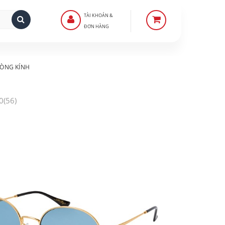
TÀI KHOẢN &
ĐƠN HÀNG
ÒNG KÍNH
0(56)