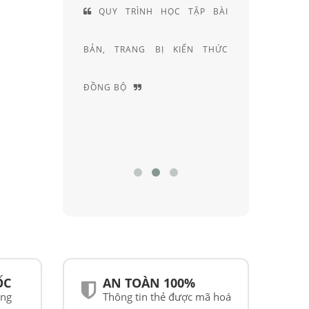
 HIỆN LÀ
QUY TRÌNH HỌC TẬP BÀI
ĐỘI
CÁC SẢN
BẢN, TRANG BỊ KIẾN THỨC
KHÚC X
ẠI VIỆT
ĐỒNG BỘ
NGHIỆM
ỐC
AN TOÀN 100%
ãng
Thông tin thẻ được mã hoá