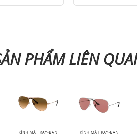
SẢN PHẨM LIÊN QUA
KÍNH MÁT RAY-BAN
KÍNH MÁT RAY-BAN