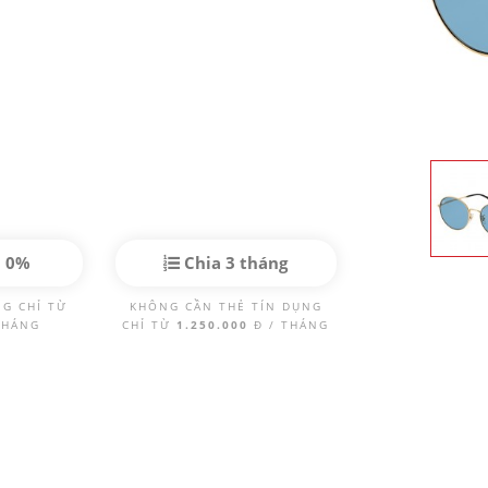
p 0%
Chia 3 tháng
NG CHỈ TỪ
KHÔNG CẦN THẺ TÍN DỤNG
THÁNG
CHỈ TỪ
1.250.000
Đ / THÁNG