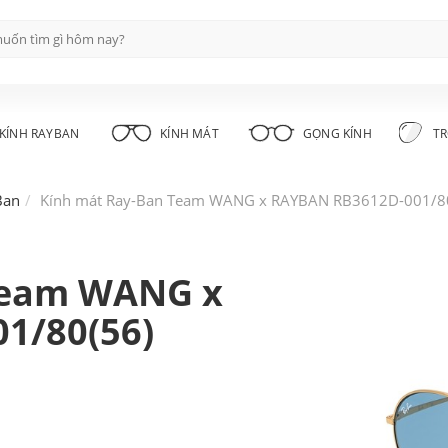
KÍNH RAYBAN
KÍNH MÁT
GỌNG KÍNH
TR
Ban
Kính mát Ray-Ban Team WANG x RAYBAN RB3612D-001/8
Team WANG x
1/80(56)