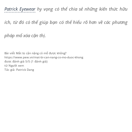
Patrick Eyewear
hy vọng có thể chia sẻ những kiến thức hữu
ích, từ đó có thể giúp bạn có thể hiểu rõ hơn về các phương
pháp mổ xóa cận thị.
Bài viết
Mắt bị cận nặng có mổ được không?
https://www.pew.vn/mat-bi-can-nang-co-mo-duoc-khong
được đánh giá
5
/
5
(
1
đánh giá)
từ
Người xem
Tác giả: Patrick Dang