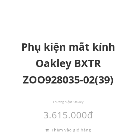
Phụ kiện mắt kính
Oakley BXTR
ZOO928035-02(39)
Thương hiệu:
Oakley
3.615.000đ
Thêm vào giỏ hàng