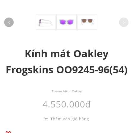
Kính mát Oakley
Frogskins OO9245-96(54)
Thương hiệu:
Oakley
4.550.000đ
Thêm vào giỏ hàng