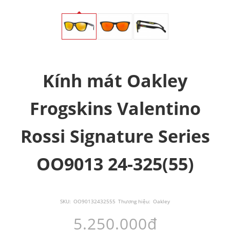
Kính mát Oakley
Frogskins Valentino
Rossi Signature Series
OO9013 24-325(55)
SKU:
OO90132432555
Thương hiệu:
Oakley
5.250.000đ