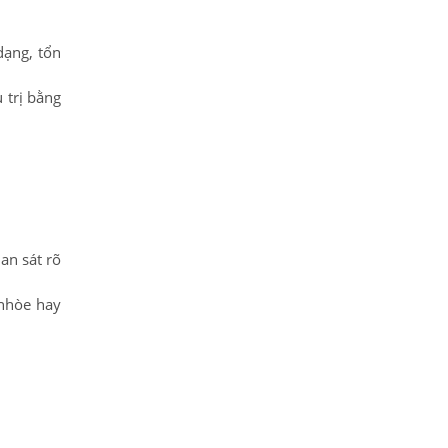
dạng, tổn
 trị bằng
an sát rõ
 nhòe hay