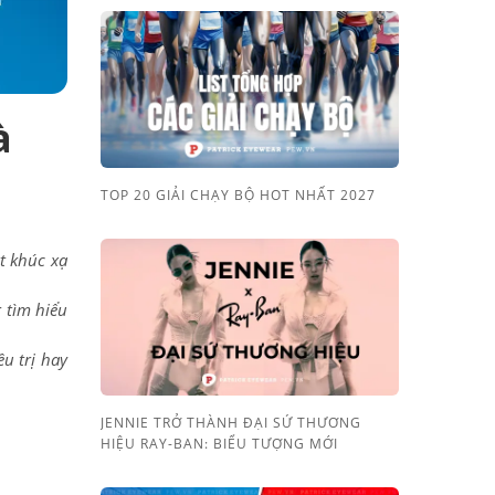
à
TOP 20 GIẢI CHẠY BỘ HOT NHẤT 2027
t khúc xạ
 tìm hiểu
ều trị hay
JENNIE TRỞ THÀNH ĐẠI SỨ THƯƠNG
HIỆU RAY-BAN: BIỂU TƯỢNG MỚI
h