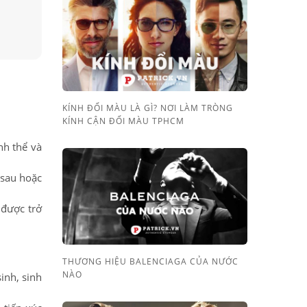
KÍNH ĐỔI MÀU LÀ GÌ? NƠI LÀM TRÒNG
KÍNH CẬN ĐỔI MÀU TPHCM
inh thể và
 sau hoặc
 được trở
THƯƠNG HIỆU BALENCIAGA CỦA NƯỚC
NÀO
inh, sinh