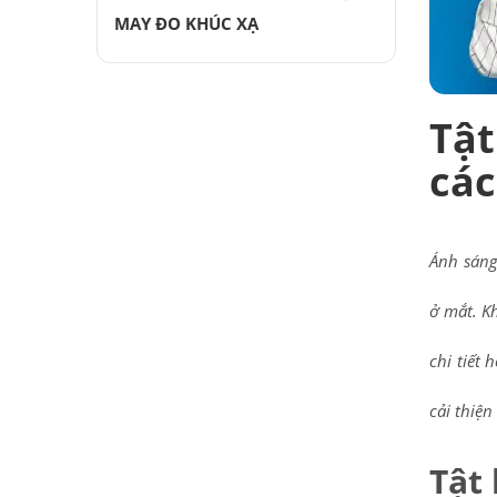
MAY ĐO KHÚC XẠ
Tật
các
Ánh sáng
ở mắt. K
chi tiết 
cải thiện
Tật