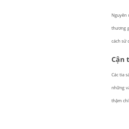
Nguyên n
thương g
cách sử 
Cận t
Các tia 
những vậ
thậm chí