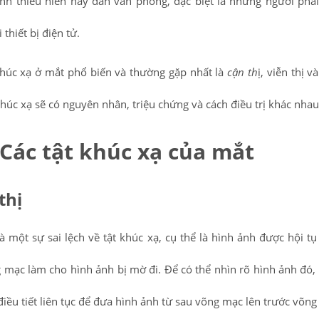
anh thiếu niên hay dân văn phòng, đặc biệt là những người phải
 thiết bị điện tử.
khúc xạ ở mắt phổ biến và thường gặp nhất là
cận th
ị, viễn thị và
khúc xạ sẽ có nguyên nhân, triệu chứng và cách điều trị khác nhau
Các tật khúc xạ của mắt
thị
là một sự sai lệch về tật khúc xạ, cụ thể là hình ảnh được hội tụ
 mạc làm cho hình ảnh bị mờ đi. Để có thể nhìn rõ hình ảnh đó,
điều tiết liên tục để đưa hình ảnh từ sau võng mạc lên trước võn