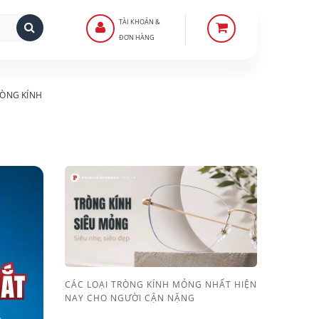
TÀI KHOẢN &
ĐƠN HÀNG
ÒNG KÍNH
CÁC LOẠI TRÒNG KÍNH MỎNG NHẤT HIỆN
NAY CHO NGƯỜI CẬN NẶNG