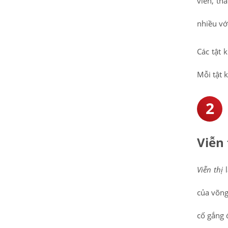
viên, th
nhiều với
Các tật 
Mỗi tật 
Viễn 
Viễn thị
của võng
cố gắng 