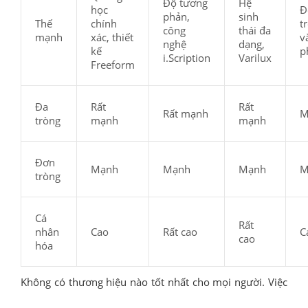
Độ tương
Hệ
học
Đ
phản,
sinh
Thế
chính
t
công
thái đa
mạnh
xác, thiết
v
nghệ
dạng,
kế
p
i.Scription
Varilux
Freeform
Đa
Rất
Rất
Rất mạnh
M
tròng
mạnh
mạnh
Đơn
Mạnh
Mạnh
Mạnh
M
tròng
Cá
Rất
nhân
Cao
Rất cao
C
cao
hóa
Không có thương hiệu nào tốt nhất cho mọi người. Việc