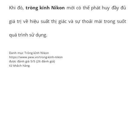
Khi đó,
tròng kính Nikon
mới có thể phát huy đầy đủ
giá trị về hiệu suất thị giác và sự thoải mái trong suốt
quá trình sử dụng.
Danh mục
Tròng kính Nikon
https://www.pew.vn/trong-kinh-nikon
được đánh giá
5
/
5
(
26
đánh giá)
từ
khách hàng