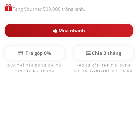
Tặng Voucher 500.000 tròng kính.
Mua nhanh
Trả góp 0%
Chia 3 tháng
QUA THẺ TÍN DỤNG CHỈ TỪ
KHÔNG CẦN THẺ TÍN DỤNG
174.167
Đ / THÁNG
CHỈ TỪ
1.266.667
Đ / THÁNG