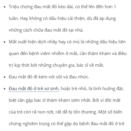
Triệu chứng đau mắt đỏ kéo dài, có thể lên đến hơn 1
tuần. Hay không có dấu hiệu cải thiện, dù đã áp dụng
những cách chữa đau mắt đỏ tại nhà.
Mắt xuất hiện dịch nhầy hay có mủ là những dấu hiệu liên
quan đến bệnh viêm nhiễm ở mắt, cần thăm khám và điều
trị kịp thời bởi những chuyên gia, bác sĩ về mắt.
Đau mắt đỏ đi kèm với sốt và đau nhức.
Đau mắt đỏ ở trẻ sơ sinh
, hoặc trẻ nhỏ, là tình huống đặc
biệt cần gặp bác sĩ thăm khám sớm nhất. Bởi vì đôi mắt
của trẻ còn rấ non nớt, rất dễ bị tổn thương. Một số biến
chứng nghiêm trọng có thể gặp do bệnh đau mắt đỏ ở trẻ