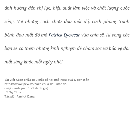
ảnh hưởng đến thị lực, hiệu suất làm việc và chất lượng cuộc
sống. Với những cách chữa đau mắt đỏ, cách phòng tránh
bệnh đau mắt đỏ mà
Patrick Eyewear
vừa chia sẽ. Hi vọng các
bạn sẽ có thêm những kinh nghiệm để chăm sóc và bảo vệ đôi
mắt sáng khỏe mỗi ngày nhé!
Bài viết
Cách chữa đau mắt đỏ tại nhà hiệu quả & đơn giản
https://www.pew.vn/cach-chua-dau-mat-do
được đánh giá
5
/
5
(
1
đánh giá)
từ
Người xem
Tác giả: Patrick Dang