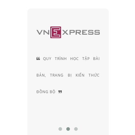
QUY TRÌNH HỌC TẬP BÀI
ĐỘI NGŨ KỸ THUẬT VIÊ
N, TRANG BỊ KIẾN THỨC
KHÚC XẠ HƠN 20 NĂM KIN
NG BỘ
NGHIỆM