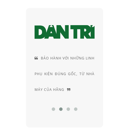
ẢO HÀNH VỚI NHỮNG LINH
CUNG CÁCH TƯ VẤN RẤT
KIỆN ĐÚNG GỐC, TỪ NHÀ
RIÊNG, ĐẦY AM HIỂU VÀ
 CỦA HÃNG
CHUYÊN SÂU