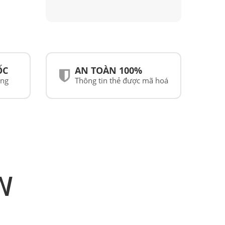
ỐC
AN TOÀN 100%
ãng
Thông tin thẻ được mã hoá
N