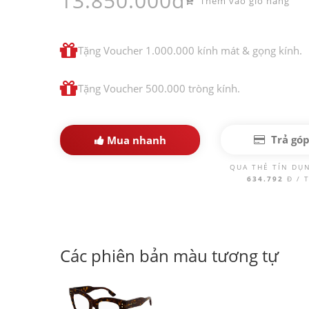
13.850.000đ
Thêm vào giỏ hàng
Tặng Voucher 1.000.000 kính mát & gọng kính.
Tặng Voucher 500.000 tròng kính.
Trả gó
Mua nhanh
QUA THẺ TÍN DỤ
634.792
Đ / 
Các phiên bản màu tương tự