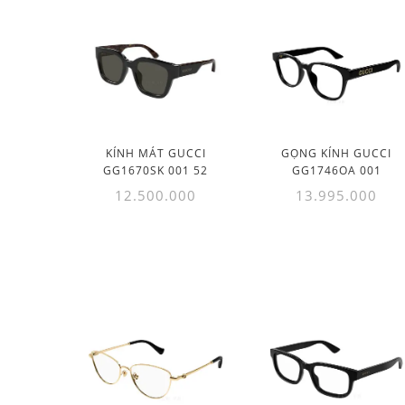
KÍNH MÁT GUCCI
GỌNG KÍNH GUCCI
GG1670SK 001 52
GG1746OA 001
12.500.000
13.995.000