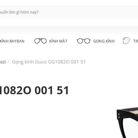
KÍNH RAYBAN
KÍNH MÁT
GỌNG KÍNH
TR
cci
Gọng kính Gucci GG1082O 001 51
1082O 001 51