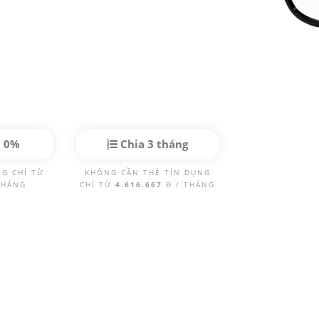
p 0%
Chia 3 tháng
NG CHỈ TỪ
KHÔNG CẦN THẺ TÍN DỤNG
THÁNG
CHỈ TỪ
4.616.667
Đ / THÁNG