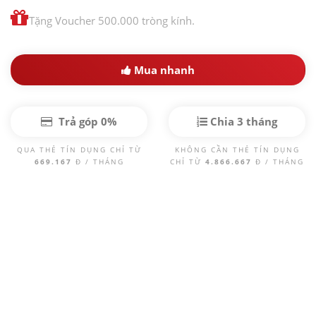
Tặng Voucher 500.000 tròng kính.
Mua nhanh
Trả góp 0%
Chia 3 tháng
QUA THẺ TÍN DỤNG CHỈ TỪ
KHÔNG CẦN THẺ TÍN DỤNG
669.167
Đ / THÁNG
CHỈ TỪ
4.866.667
Đ / THÁNG