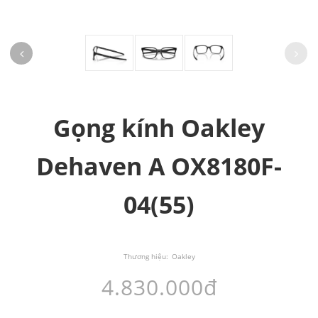
Gọng kính Oakley
Dehaven A OX8180F-
04(55)
Thương hiệu:
Oakley
4.830.000đ