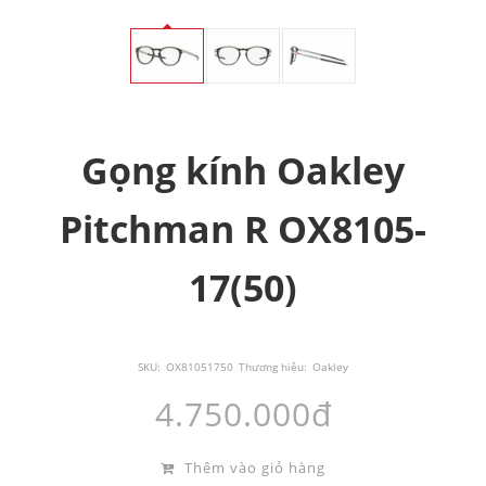
Gọng kính Oakley
Pitchman R OX8105-
17(50)
SKU:
OX81051750
Thương hiệu:
Oakley
4.750.000đ
Thêm vào giỏ hàng