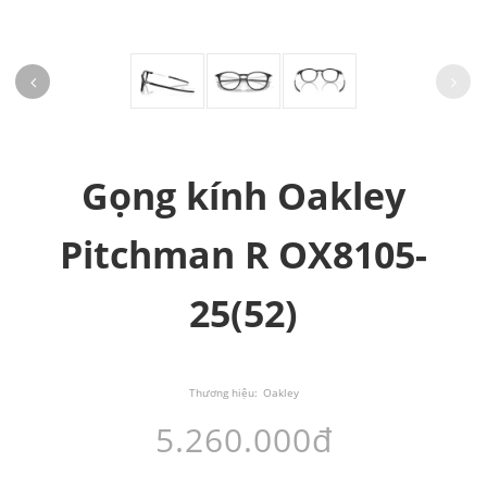
Gọng kính Oakley
Pitchman R OX8105-
25(52)
Thương hiệu:
Oakley
5.260.000đ