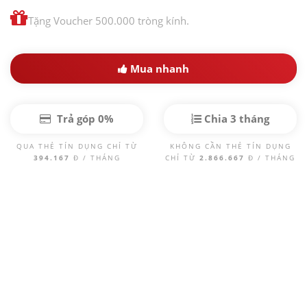
Tặng Voucher 500.000 tròng kính.
Mua nhanh
Trả góp 0%
Chia 3 tháng
QUA THẺ TÍN DỤNG CHỈ TỪ
KHÔNG CẦN THẺ TÍN DỤNG
394.167
Đ / THÁNG
CHỈ TỪ
2.866.667
Đ / THÁNG