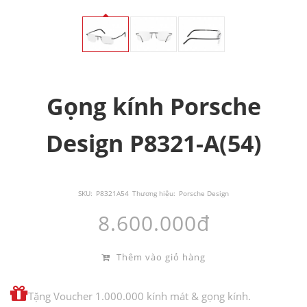
Gọng kính Porsche
Design P8321-A(54)
SKU:
P8321A54
Thương hiệu:
Porsche Design
8.600.000đ
Thêm vào giỏ hàng
Tặng Voucher 1.000.000 kính mát & gọng kính.