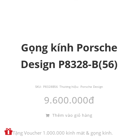
Gọng kính Porsche
Design P8328-B(56)
SKU:
P8328B56
Thương hiệu:
Porsche Design
9.600.000đ
Thêm vào giỏ hàng
Tặng Voucher 1.000.000 kính mát & gọng kính.