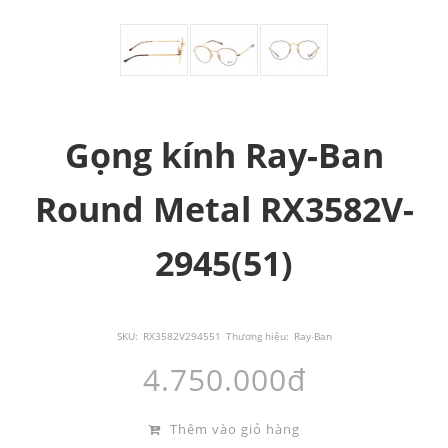
Gọng kính Ray-Ban
Round Metal RX3582V-
2945(51)
SKU:
RX3582V294551
Thương hiệu:
Ray-Ban
4.750.000đ
Thêm vào giỏ hàng