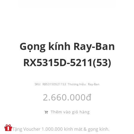
Gọng kính Ray-Ban
RX5315D-5211(53)
SKU:
RB5315D521153
Thương hiệu:
Ray-Ban
2.660.000đ
Thêm vào giỏ hàng
Tặng Voucher 1.000.000 kính mát & gọng kính.