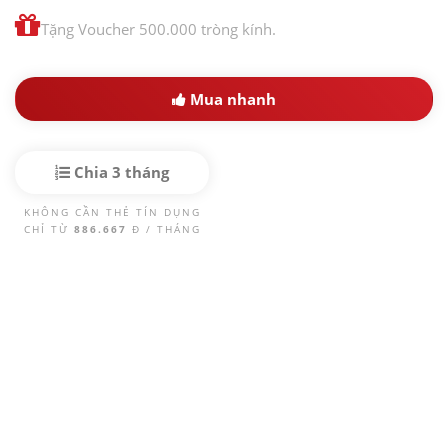
Tặng Voucher 500.000 tròng kính.
Mua nhanh
Chia 3 tháng
KHÔNG CẦN THẺ TÍN DỤNG
CHỈ TỪ
886.667
Đ / THÁNG