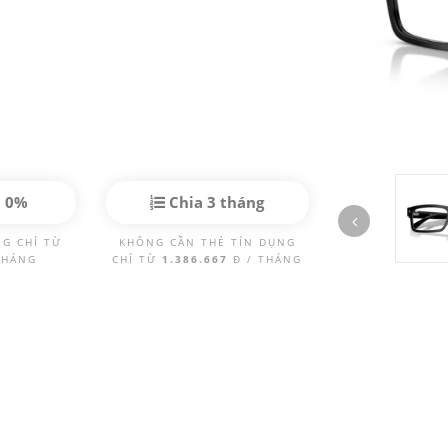
p 0%
Chia 3 tháng
NG CHỈ TỪ
KHÔNG CẦN THẺ TÍN DỤNG
THÁNG
CHỈ TỪ
1.386.667
Đ / THÁNG