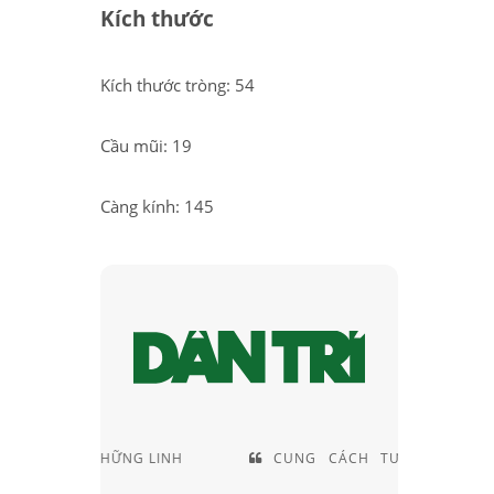
Kích thước
Kích thước tròng: 54
Cầu mũi: 19
Càng kính: 145
ỮNG LINH
CUNG CÁCH TƯ VẤN RẤT
NHỮ