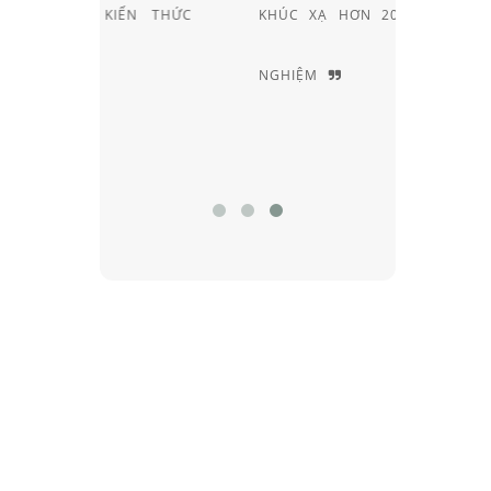
ẾN THỨC
KHÚC XẠ HƠN 20 NĂM KINH
NGHIỆM