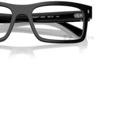
ĐƠN VỊ PHÂN PHỐI CÁC SẢN
BẢN, TRANG BỊ KI
PHẨM CỦA RAYBAN TẠI VIỆT
ĐỒNG BỘ
NAM