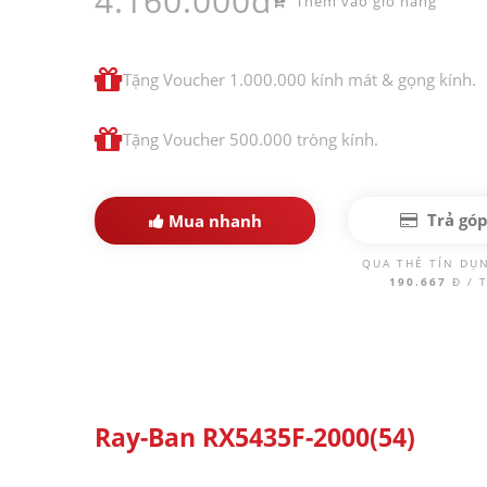
4.160.000đ
Thêm vào giỏ hàng
Tặng Voucher 1.000.000 kính mát & gọng kính.
Tặng Voucher 500.000 tròng kính.
Trả gó
Mua nhanh
QUA THẺ TÍN DỤ
190.667
Đ / 
Ray-Ban RX5435F-2000(54)