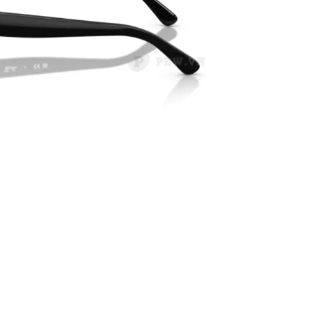
ĐỐI TÁC CHÍNH THỨC CỦA RAY-
PHỤ KIỆN ĐÚNG GỐC
BAN TẠI VIỆT NAM
MÁY CỦA HÃNG
PATRICK EYEWEAR HIỆN LÀ
QUY TRÌNH HỌC 