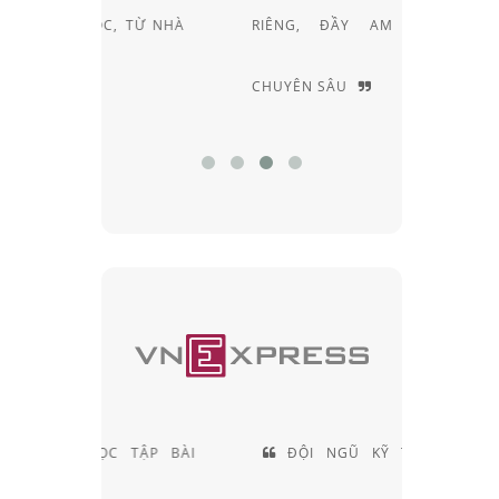
, TỪ NHÀ
RIÊNG, ĐẦY AM HIỂU VÀ
KÍNH M
CHUYÊN SÂU
HIỆU NỔ
TẬP BÀI
ĐỘI NGŨ KỸ THUẬT VIÊN