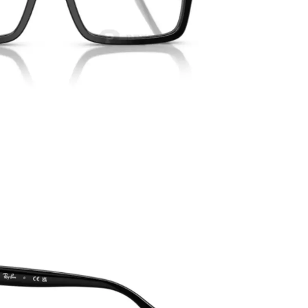
PATRICK EYEWEAR VÀ VỊ THẾ
BẢO HÀNH VỚI NH