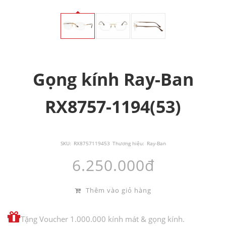
Gọng kính Ray-Ban
RX8757-1194(53)
SKU:
RX8757119453
Thương hiệu:
Ray-Ban
6.250.000đ
Thêm vào giỏ hàng
Tặng Voucher 1.000.000 kính mát & gọng kính.