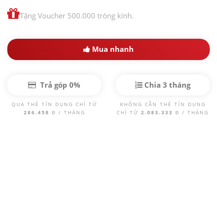
Tặng Voucher 500.000 tròng kính.
Mua nhanh
Trả góp 0%
Chia 3 tháng
QUA THẺ TÍN DỤNG CHỈ TỪ
KHÔNG CẦN THẺ TÍN DỤNG
286.458
Đ / THÁNG
CHỈ TỪ
2.083.333
Đ / THÁNG