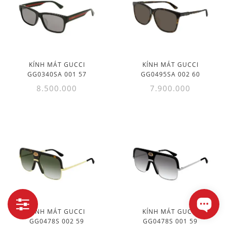
Chất liệu gọng
Màu gọng
Kiểu gọng
Kiểu dáng
KÍNH MÁT GUCCI
KÍNH MÁT GUCCI
GG0340SA 001 57
GG0495SA 002 60
Màu tròng
Kiểu tròng
8.500.000
7.900.000
Công nghệ tròng
Chất liệu tròng
Giá
KÍNH MÁT GUCCI
KÍNH MÁT GUCCI
GG0478S 002 59
GG0478S 001 59