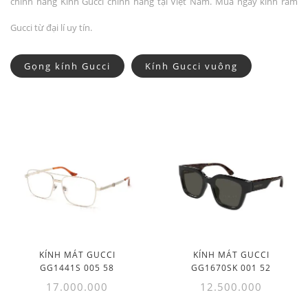
chính hãng Kính Gucci chính hãng tại Việt Nam. Mua ngay kính râm
Gucci từ đại lí uy tín.
Gọng kính Gucci
Kính Gucci vuông
KÍNH MÁT GUCCI
KÍNH MÁT GUCCI
GG1441S 005 58
GG1670SK 001 52
17.000.000
12.500.000