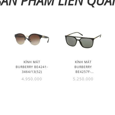
SẢN PHẨM LIÊN QUA
KÍNH MÁT
KÍNH MÁT
BURBERRY BE4241-
BURBERRY
3464/13(52)
BE4257F-
3464/87(59)
4.950.000
5.250.000