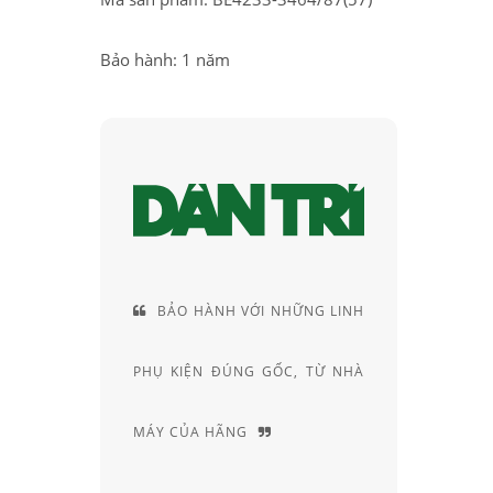
Bảo hành: 1 năm
HẾ
BẢO HÀNH VỚI NHỮNG LINH
CUNG CÁC
Y-
PHỤ KIỆN ĐÚNG GỐC, TỪ NHÀ
RIÊNG, ĐẦY
MÁY CỦA HÃNG
CHUYÊN SÂU