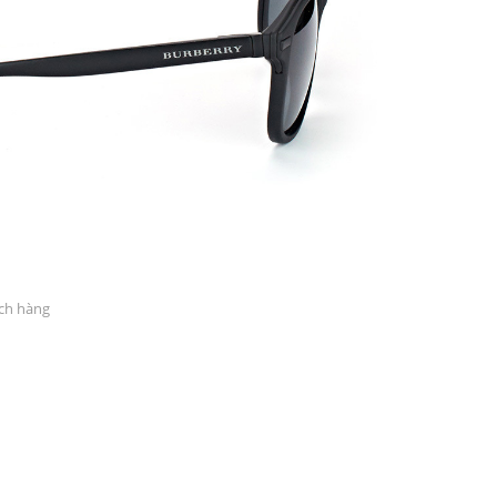
ách hàng
PATRICK EYEWEAR VÀ VỊ T
ĐỐI TÁC CHÍNH THỨC CỦA RA
BAN TẠI VIỆT NAM