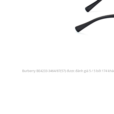
Burberry BE4233-3464/87(57) được đánh giá
5
/ 5 bởi 174 kh