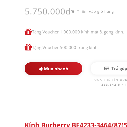
5.750.000đ
Thêm vào giỏ hàng
Tặng Voucher 1.000.000 kính mát & gọng kính.
Tặng Voucher 500.000 tròng kính.
Trả gó
Mua nhanh
QUA THẺ TÍN DỤ
263.542
Đ / 
Kính Burberry BE4233-3464/87(5