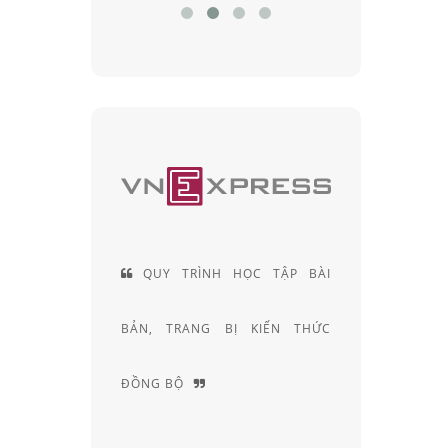
ỆN LÀ
QUY TRÌNH HỌC TẬP BÀI
ĐỘI NG
 SẢN
BẢN, TRANG BỊ KIẾN THỨC
KHÚC XẠ H
VIỆT
ĐỒNG BỘ
NGHIỆM