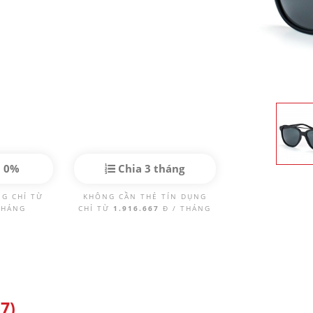
p 0%
Chia 3 tháng
NG CHỈ TỪ
KHÔNG CẦN THẺ TÍN DỤNG
THÁNG
CHỈ TỪ
1.916.667
Đ / THÁNG
7)