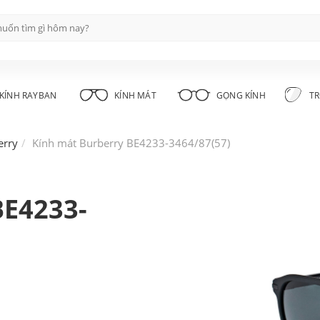
KÍNH RAYBAN
KÍNH MÁT
GỌNG KÍNH
TR
erry
Kính mát Burberry BE4233-3464/87(57)
BE4233-