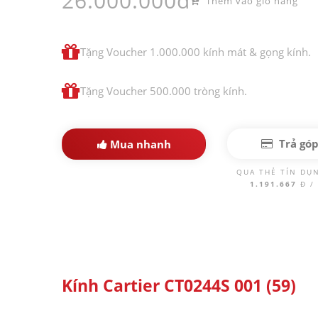
26.000.000đ
Thêm vào giỏ hàng
Tặng Voucher 1.000.000 kính mát & gọng kính.
Tặng Voucher 500.000 tròng kính.
Trả gó
Mua nhanh
QUA THẺ TÍN DỤ
1.191.667
Đ /
Kính Cartier CT0244S 001 (59)