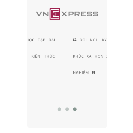
TẬP BÀI
ĐỘI NGŨ KỸ THUẬT VIÊN
ẾN THỨC
KHÚC XẠ HƠN 20 NĂM KINH
NGHIỆM