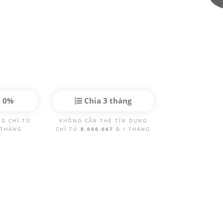
p 0%
Chia 3 tháng
NG CHỈ TỪ
KHÔNG CẦN THẺ TÍN DỤNG
 THÁNG
CHỈ TỪ
8.666.667
Đ / THÁNG