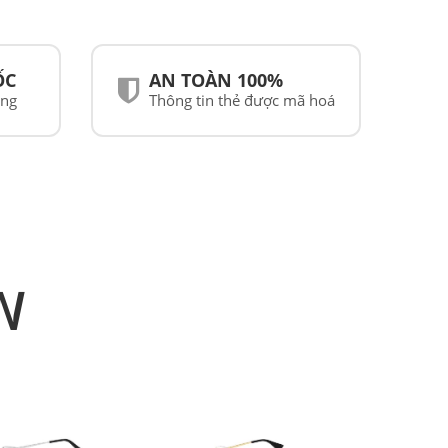
ỐC
AN TOÀN 100%
ãng
Thông tin thẻ được mã hoá
N