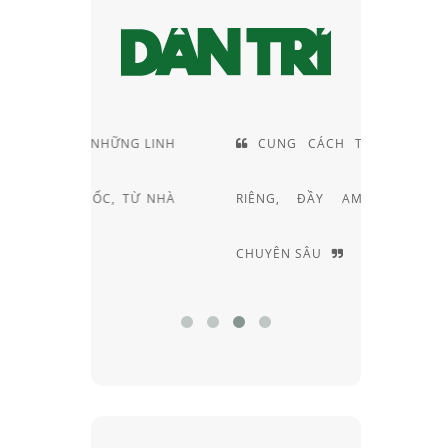
ỮNG LINH
CUNG CÁCH TƯ VẤN RẤT
NHỮ
, TỪ NHÀ
RIÊNG, ĐẦY AM HIỂU VÀ
KÍNH M
CHUYÊN SÂU
HIỆU NỔ