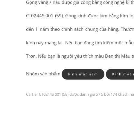
Gọng vàng / nâu được gia công bằng công nghệ kĩ th
CT0244S 001 (59). Gọng kính được làm bằng Kim lo
đến 1 năm theo chính sách chung của hãng. Thươn
kính này mang lại. Nếu bạn đang tìm kiếm một mẫu 
Trơn. Nếu bạn là người yêu thích màu Đen thì Màu t
Nhóm sản phẩm
Kính mát nam
Kính mát 
Cartier CT0244S 001 (59) được đánh giá
5
/ 5 bởi 174 khách h