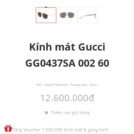
Kính mát Gucci
GG0437SA 002 60
SKU:
GG0437SA00260
Thương hiệu:
Gucci
12.600.000đ
Thêm vào giỏ hàng
Tặng Voucher 1.000.000 kính mát & gọng kính.