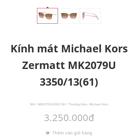
Kính mát Michael Kors
Zermatt MK2079U
3350/13(61)
SKU:
MK2079U33501361
Thương hiệu:
Michael Kors
3.250.000đ
Thêm vào giỏ hàng