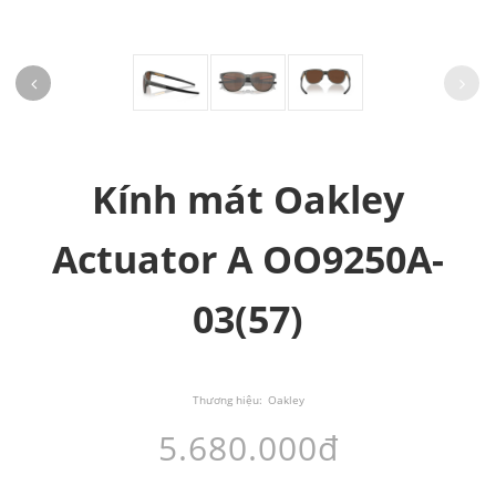
Kính mát Oakley
Actuator A OO9250A-
03(57)
Thương hiệu:
Oakley
5.680.000đ