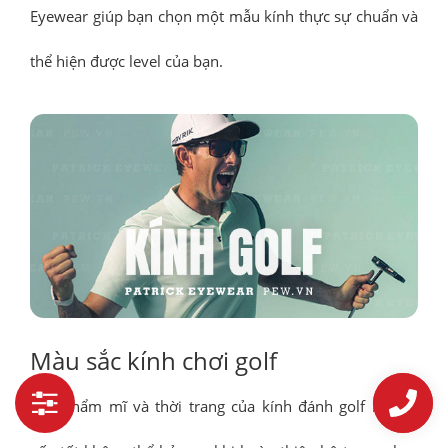
Eyewear giúp bạn chọn một mẫu kính thực sự chuẩn và
Chất liệu gọng
Màu gọng
thể hiện được level của bạn.
Kiểu gọng
Kiểu dáng
Màu tròng
Kiểu tròng
Công nghệ tròng
Chất liệu tròng
Giá
Màu sắc kính chơi golf
Tính thẩm mĩ và thời trang của kính đánh golf là một