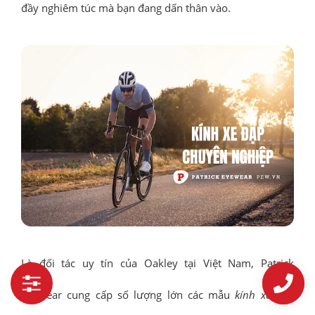
đầy nghiêm túc mà bạn đang dấn thân vào.
Chất liệu gọng
Màu gọng
Kiểu gọng
Kiểu dáng
Màu tròng
Kiểu tròng
Công nghệ tròng
Chất liệu tròng
Giá
Là đối tác uy tín của Oakley tại Việt Nam, Patrick
Eyewear cung cấp số lượng lớn các mẫu
kính xe đạp