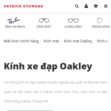
KÍNH RAYBAN
KÍNH MÁT
GỌNG KÍNH
TRÒNG KÍNH
Mắt kính chính hãng
Kính mát
Kính mát Oakley
Kính xe
Kính xe đạp Oakley
Các dòng kính xe đạp Oakley chuyên nghiệp sản xuất tại Mỹ bảo hành
ngay tại Việt Nam. Đại lí Oakley chính thức FULL mẫu kính xe đạp
chính hãng Oakley Trả góp 0%