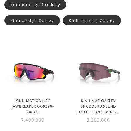
Kính đánh golf Oakley
Kính xe đạp Oakley
Kính chạy bộ Oakley
KÍNH MÁT OAKLEY
KÍNH MÁT OAKLEY
JAWBREAKER OO9290-
ENCODER ASCEND
20(31)
COLLECTION OO9472F-
13(39)
7.490.000
8.280.000