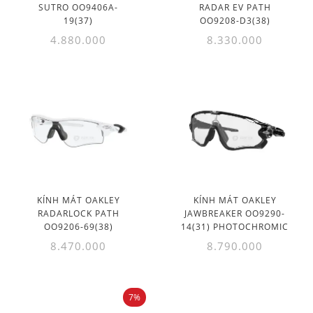
SUTRO OO9406A-
RADAR EV PATH
19(37)
OO9208-D3(38)
4.880.000
8.330.000
KÍNH MÁT OAKLEY
KÍNH MÁT OAKLEY
RADARLOCK PATH
JAWBREAKER OO9290-
OO9206-69(38)
14(31) PHOTOCHROMIC
8.470.000
8.790.000
7%