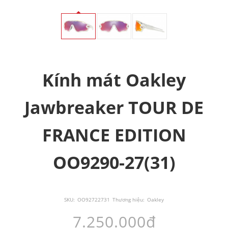
Kính mát Oakley
Jawbreaker TOUR DE
FRANCE EDITION
OO9290-27(31)
SKU:
OO92722731
Thương hiệu:
Oakley
7.250.000đ