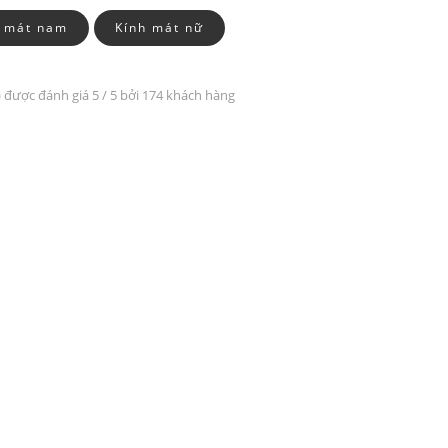
h mát nam
Kính mát nữ
 được đánh giá
5
/ 5 bởi 174 khách hàng
PATRICK EYEWEAR HIỆN LÀ
QUY TR
ĐƠN VỊ PHÂN PHỐI CÁC SẢN
BẢN, TRA
PHẨM CỦA RAYBAN TẠI VIỆT
ĐỒNG BỘ
NAM