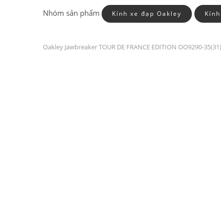
Nhóm sản phẩm
Kính xe đạp Oakley
Kín
Oakley Jawbreaker TOUR DE FRANCE EDITION OO9290-35(31)