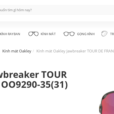
KÍNH RAYBAN
KÍNH MÁT
GỌNG KÍNH
TR
Kính mát Oakley
Kính mát Oakley Jawbreaker TOUR DE FRA
awbreaker TOUR
 OO9290-35(31)