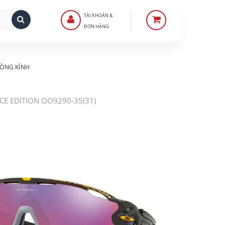
TÀI KHOẢN &
ĐƠN HÀNG
ÒNG KÍNH
NCE EDITION OO9290-35(31)