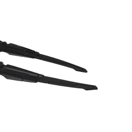
PATRICK EYEWEAR VÀ VỊ THẾ
BẢO HÀNH
ĐỐI TÁC CHÍNH THỨC CỦA RAY-
PHỤ KIỆN Đ
BAN TẠI VIỆT NAM
MÁY CỦA HÃ