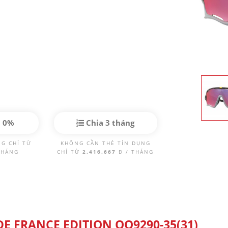
p 0%
Chia 3 tháng
NG CHỈ TỪ
KHÔNG CẦN THẺ TÍN DỤNG
THÁNG
CHỈ TỪ
2.416.667
Đ / THÁNG
DE FRANCE EDITION OO9290-35(31)