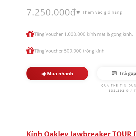
7.250.000đ
Thêm vào giỏ hàng
Tặng Voucher 1.000.000 kính mát & gọng kính.
Tặng Voucher 500.000 tròng kính.
Trả gó
Mua nhanh
QUA THẺ TÍN DỤ
332.292
Đ / 
Kính Oakley Jawbreaker TOUR 