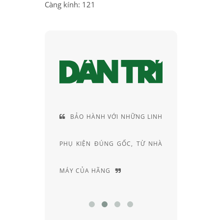
Càng kính: 121
 VỚI NHỮNG LINH
CUNG CÁCH TƯ VẤN RẤT
ÚNG GỐC, TỪ NHÀ
RIÊNG, ĐẦY AM HIỂU VÀ
NG
CHUYÊN SÂU