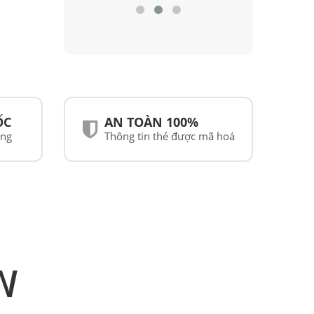
ỐC
AN TOÀN 100%
ãng
Thông tin thẻ được mã hoá
N