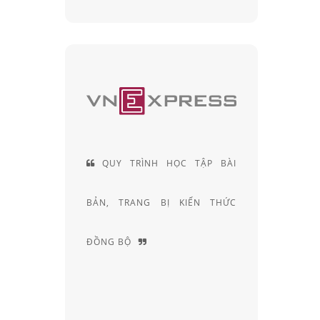
ÌNH HỌC TẬP BÀI
ĐỘI NGŨ KỸ THUẬT VIÊN
NG BỊ KIẾN THỨC
KHÚC XẠ HƠN 20 NĂM KINH
NGHIỆM