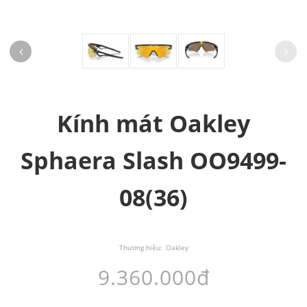
Kính mát Oakley
Sphaera Slash OO9499-
08(36)
Thương hiệu:
Oakley
9.360.000đ