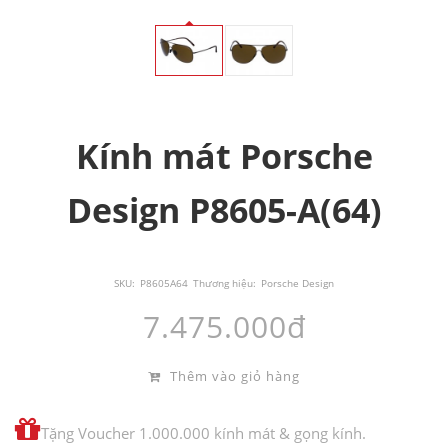
Kính mát Porsche
Design P8605-A(64)
SKU:
P8605A64
Thương hiệu:
Porsche Design
7.475.000đ
Thêm vào giỏ hàng
Tặng Voucher 1.000.000 kính mát & gọng kính.