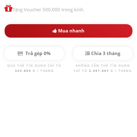
Tặng Voucher 500.000 tròng kính.
Mua nhanh
Trả góp 0%
Chia 3 tháng
QUA THẺ TÍN DỤNG CHỈ TỪ
KHÔNG CẦN THẺ TÍN DỤNG
342.604
Đ / THÁNG
CHỈ TỪ
2.491.667
Đ / THÁNG