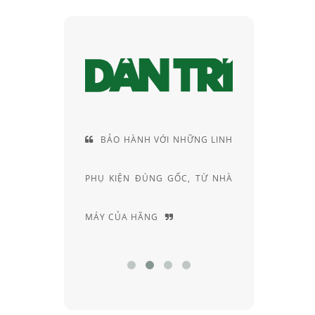
VÀ VỊ THẾ
BẢO HÀNH VỚI NHỮNG LINH
CUN
CỦA RAY-
PHỤ KIỆN ĐÚNG GỐC, TỪ NHÀ
RIÊNG
MÁY CỦA HÃNG
CHUYÊN