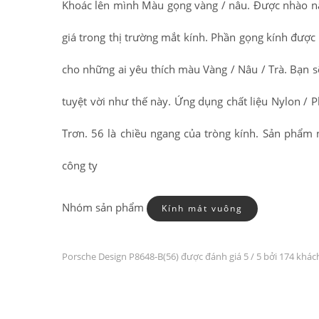
Khoác lên mình Màu gọng vàng / nâu. Được nhào nặ
giá trong thị trường mắt kính. Phần gọng kính được
cho những ai yêu thích màu Vàng / Nâu / Trà. Bạn 
tuyệt vời như thế này. Ứng dụng chất liệu Nylon /
Trơn. 56 là chiều ngang của tròng kính. Sản phẩ
công ty
Nhóm sản phẩm
Kính mát vuông
Porsche Design P8648-B(56) được đánh giá
5
/ 5 bởi 174 khác