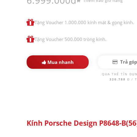
6.999.000đ
Thêm vào giỏ hàng
Tặng Voucher 1.000.000 kính mát & gọng kính.
Tặng Voucher 500.000 tròng kính.
Trả gó
Mua nhanh
QUA THẺ TÍN DỤ
320.788
Đ / 
Kính Porsche Design P8648-B(56