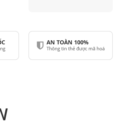
ỐC
AN TOÀN 100%
ãng
Thông tin thẻ được mã hoá
N