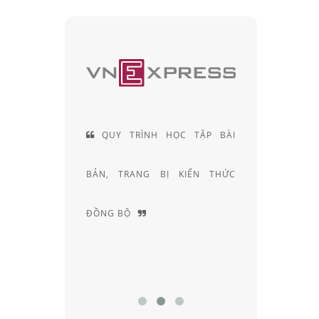
 HIỆN LÀ
QUY TRÌNH HỌC TẬP BÀI
ĐỘI
CÁC SẢN
BẢN, TRANG BỊ KIẾN THỨC
KHÚC X
ẠI VIỆT
ĐỒNG BỘ
NGHIỆM