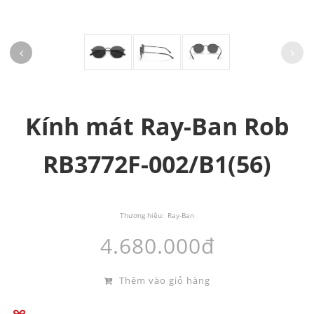
Kính mát Ray-Ban Rob
RB3772F-002/B1(56)
Thương hiệu:
Ray-Ban
4.680.000đ
Thêm vào giỏ hàng