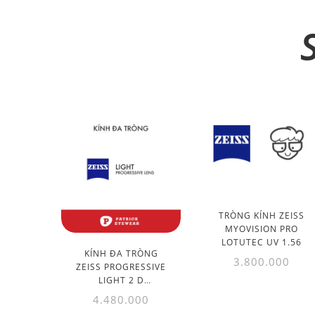
TRÒNG KÍNH ZEISS
MYOVISION PRO
LOTUTEC UV 1.56
KÍNH ĐA TRÒNG
3.800.000
ZEISS PROGRESSIVE
LIGHT 2 D
DURAVISION
4.480.000
PLATINUM UV 1.50