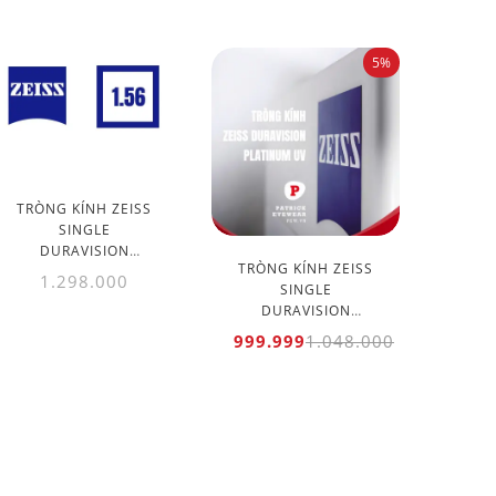
5%
TRÒNG KÍNH ZEISS
SINGLE
DURAVISION
TRÒNG KÍNH ZEISS
BLUEPROTECT UV
1.298.000
SINGLE
1.56
DURAVISION
PLATINUM UV 1.56
999.999
1.048.000