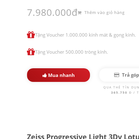
7.980.000đ
Thêm vào giỏ hàng
Tặng Voucher 1.000.000 kính mát & gọng kính.
Tặng Voucher 500.000 tròng kính.
Trả gó
Mua nhanh
QUA THẺ TÍN DỤ
365.750
Đ / 
Zeiss Progressive Light 3Dv Lot