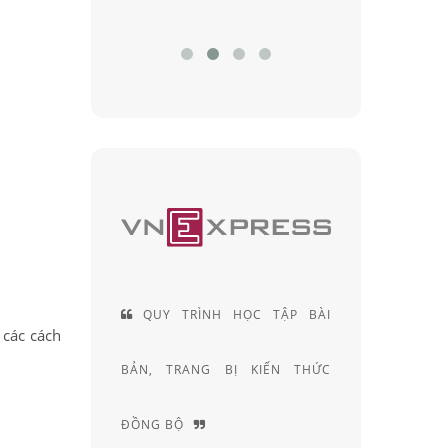
H HỌC TẬP BÀI
ĐỘI NGŨ KỸ THUẬT VIÊN
 các cách
 BỊ KIẾN THỨC
KHÚC XẠ HƠN 20 NĂM KINH
NGHIỆM