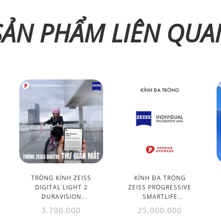
SẢN PHẨM LIÊN QUA
TRÒNG KÍNH ZEISS
KÍNH ĐA TRÒNG
DIGITAL LIGHT 2
ZEISS PROGRESSIVE
DURAVISION
SMARTLIFE
PLATINUM 1.50
DURAVISION
3.700.000
25.000.000
PLATINUM UV