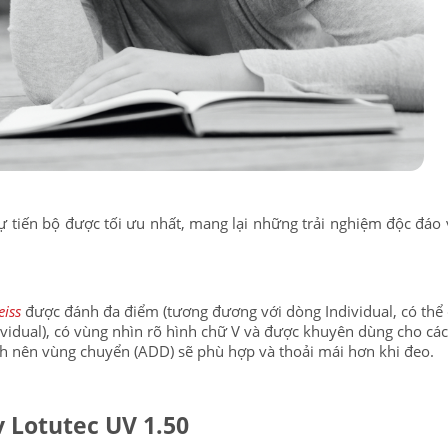
ự tiến bộ được tối ưu nhất, mang lại những trải nghiệm độc đáo
eiss
được đánh đa điểm (tương đương với dòng Individual, có thể
PATRICK EYEWEAR VÀ VỊ THẾ
BẢO HÀNH 
vidual), có vùng nhìn rõ hình chữ V và được khuyên dùng cho cá
ánh nên vùng chuyển (ADD) sẽ phù hợp và thoải mái hơn khi đeo.
ĐỐI TÁC CHÍNH THỨC CỦA RAY-
PHỤ KIỆN ĐÚN
v Lotutec UV 1.50
BAN TẠI VIỆT NAM
MÁY CỦA HÃN