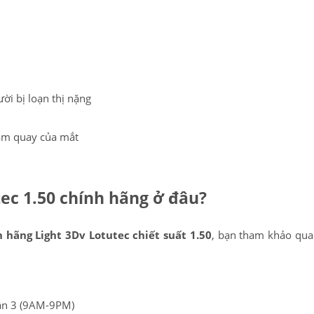
ời bị loạn thị nặng
tâm quay của mắt
tec 1.50 chính hãng ở đâu?
PATRICK EYEWEAR HIỆN LÀ
QUY TRÌN
h hãng Light 3Dv Lotutec chiết suất 1.50
, bạn tham khảo qua
ĐƠN VỊ PHÂN PHỐI CÁC SẢN
BẢN, TRANG
PHẨM CỦA RAYBAN TẠI VIỆT
ĐỒNG BỘ
uận 3 (9AM-9PM)