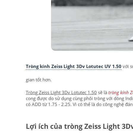
Tròng kính Zeiss Light 3Dv Lotutec UV 1.50
với s
gian tốt hơn.
Tròng Zeiss Light 3Dv Lotutec 1.50
sẽ là
tròng kính Z
cong được do sử dụng cùng phôi tròng với dòng Indi
có ADD từ 1.75 - 2.25. Vì có thể là do công nghệ đ
Lợi ích của tròng Zeiss Light 3D