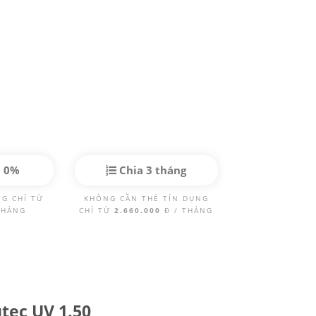
p 0%
Chia 3 tháng
NG CHỈ TỪ
KHÔNG CẦN THẺ TÍN DỤNG
THÁNG
CHỈ TỪ
2.660.000
Đ / THÁNG
utec UV 1.50