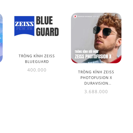
INDIVIDUAL 1.50
TRÒNG KÍNH ZEISS
BLUEGUARD
400.000
TRÒNG KÍNH ZEISS
PHOTOFUSION X
DURAVISION
PLATINUM UV 1.56
3.688.000