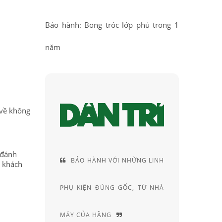
Bảo hành: Bong tróc lớp phủ trong 1
năm
 về không
 đánh
VỚI NHỮNG LINH
CUNG CÁCH TƯ VẤN RẤT
c khách
G GỐC, TỪ NHÀ
RIÊNG, ĐẦY AM HIỂU VÀ
K
G
CHUYÊN SÂU
H