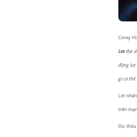
Corey Hi
Lee
đại d
động lực
gì có thể
Lời nhận
trên mạn
Dù thỏa 