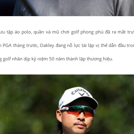
ưu tập áo polo, quần và mũ chơi golf phong phú đã ra mắt trư
m PGA tháng trước, Oakley đang nỗ lực tái lập vị thế dẫn đầu tr
ng golf nhân dịp kỷ niệm 50 năm thành lập thương hiệu.