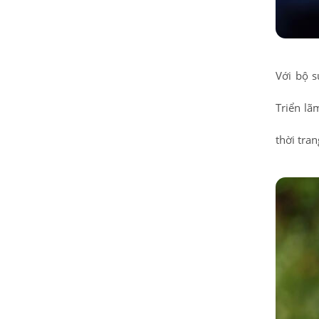
Với bộ s
Triển lã
thời tra