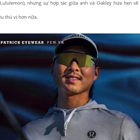
Lululemon), nhưng sự hợp tác giữa anh và Oakley hứa hẹn sẽ
ều thú vị hơn nữa.