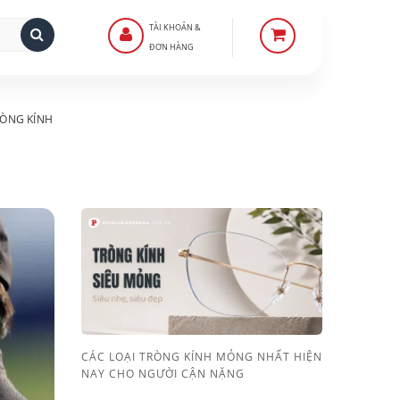
TÀI KHOẢN &
ĐƠN HÀNG
ÒNG KÍNH
CÁC LOẠI TRÒNG KÍNH MỎNG NHẤT HIỆN
NAY CHO NGƯỜI CẬN NẶNG