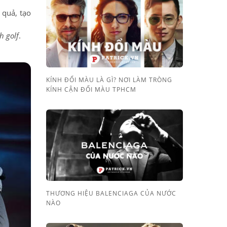
 quả, tạo
h golf
.
KÍNH ĐỔI MÀU LÀ GÌ? NƠI LÀM TRÒNG
KÍNH CẬN ĐỔI MÀU TPHCM
THƯƠNG HIỆU BALENCIAGA CỦA NƯỚC
NÀO