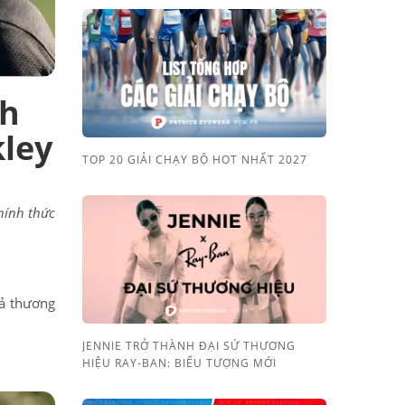
nh
kley
TOP 20 GIẢI CHẠY BỘ HOT NHẤT 2027
chính thức
cả thương
JENNIE TRỞ THÀNH ĐẠI SỨ THƯƠNG
HIỆU RAY-BAN: BIỂU TƯỢNG MỚI