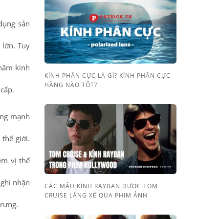
 dụng sản
 lớn. Tuy
năm kinh
KÍNH PHÂN CỰC LÀ GÌ? KÍNH PHÂN CỰC
HÃNG NÀO TỐT?
 cấp.
bóng mạnh
thế giới.
m vị thế
 ghi nhận
CÁC MẪU KÍNH RAYBAN ĐƯỢC TOM
CRUISE LĂNG XÊ QUA PHIM ẢNH
trưng.