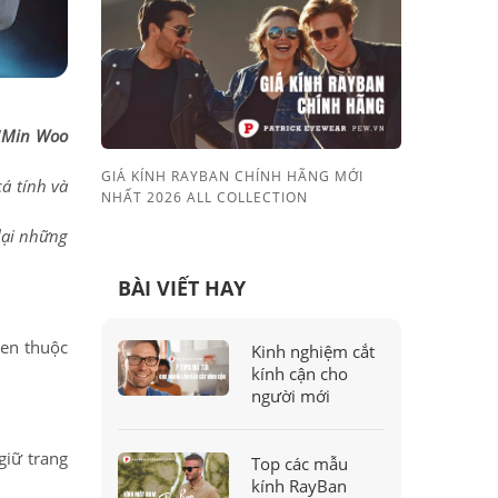
"
Min Woo
GIÁ KÍNH RAYBAN CHÍNH HÃNG MỚI
á tính và
NHẤT 2026 ALL COLLECTION
lại những
BÀI VIẾT HAY
uen thuộc
Kinh nghiệm cắt
kính cận cho
người mới
giữ trang
Top các mẫu
kính RayBan