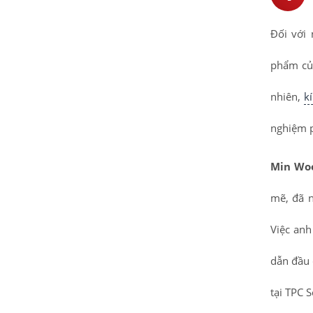
Đối với 
phẩm của
nhiên,
k
nghiệm p
Min Wo
mẽ, đã n
Việc anh
dẫn đầu 
tại TPC 