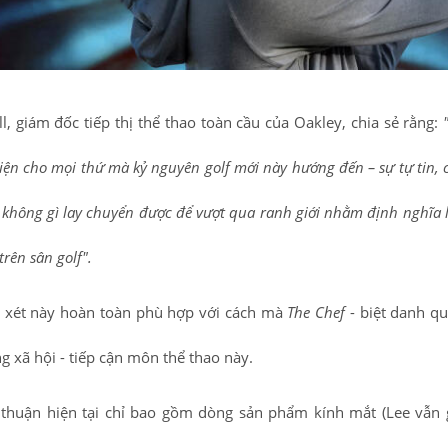
ll, giám đốc tiếp thị thể thao toàn cầu của Oakley, chia sẻ rằng:
iện cho mọi thứ mà kỷ nguyên golf mới này hướng đến – sự tự tin, c
 không gì lay chuyển được để vượt qua ranh giới nhằm định nghĩa 
 trên sân golf".
 xét này hoàn toàn phù hợp với cách mà
The Chef
- biệt danh q
g xã hội - tiếp cận môn thể thao này.
thuận hiện tại chỉ bao gồm dòng sản phẩm kính mắt (Lee vẫn 