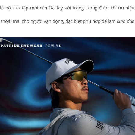
là bộ sưu tập mới của Oakley với trọng lượng được tối ưu hiệu
 thoải mái cho người vận động, đặc biệt phù hợp để làm
kính đán