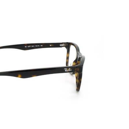
PATRICK EYEWEAR HIỆN LÀ
QUY TRÌN
ĐƠN VỊ PHÂN PHỐI CÁC SẢN
BẢN, TRANG
PHẨM CỦA RAYBAN TẠI VIỆT
ĐỒNG BỘ
NAM