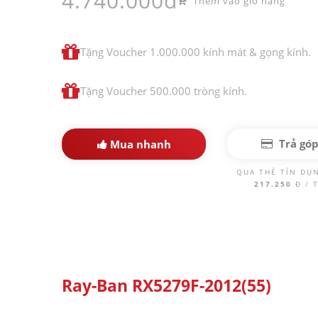
4.740.000đ
Thêm vào giỏ hàng
Tặng Voucher 1.000.000 kính mát & gọng kính.
Tặng Voucher 500.000 tròng kính.
Trả gó
Mua nhanh
QUA THẺ TÍN DỤ
217.250
Đ / 
Ray-Ban RX5279F-2012(55)