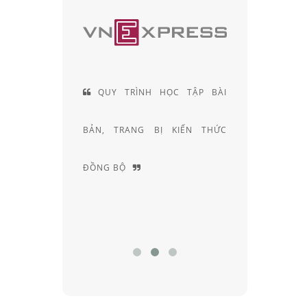
H HỌC TẬP BÀI
ĐỘI NGŨ KỸ THUẬT VIÊN
 BỊ KIẾN THỨC
KHÚC XẠ HƠN 20 NĂM KINH
NGHIỆM