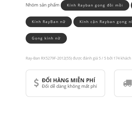
Nhóm sản phẩm
Kính Rayban gọng đồi mồi
Kính RayBan nữ
Kính cận Rayban gọng 
Gọng kính nữ
Ray-Ban RX5279F-2012(55) được đánh giá
5
/ 5 bởi 174 khách
ĐỔI HÀNG MIỄN PHÍ
Đổi dễ dàng không mất phí