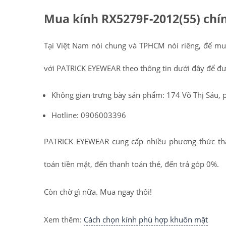
Mua kính
RX5279F-2012(55)
chín
Tại Việt Nam nói chung và TPHCM nói riêng, để m
với PATRICK EYEWEAR theo thông tin dưới đây để đư
Không gian trưng bày sản phẩm: 174 Võ Thị Sáu, 
Hotline: 0906003396
PATRICK EYEWEAR cung cấp nhiều phương thức th
toán tiền mặt, đến thanh toán thẻ, đến trả góp 0%.
Còn chờ gì nữa. Mua ngay thôi!
Xem thêm:
Cách chọn kính phù hợp khuôn mặt