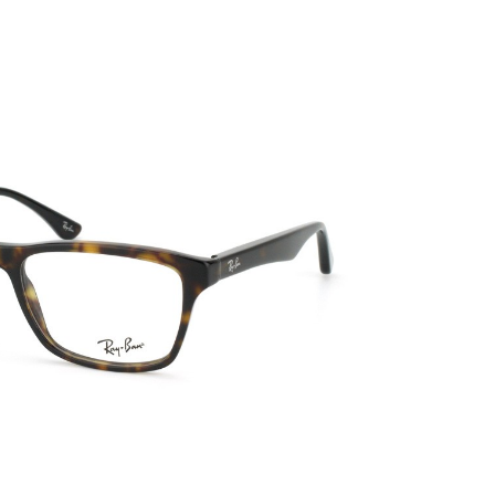
PATRICK EYEWEAR VÀ VỊ THẾ
BẢO HÀNH 
ĐỐI TÁC CHÍNH THỨC CỦA RAY-
PHỤ KIỆN ĐÚN
BAN TẠI VIỆT NAM
MÁY CỦA HÃN