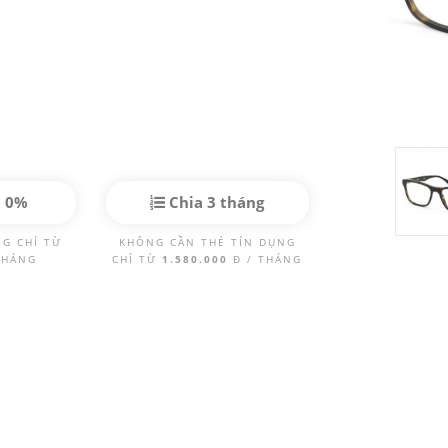
p 0%
Chia 3 tháng
NG CHỈ TỪ
KHÔNG CẦN THẺ TÍN DỤNG
THÁNG
CHỈ TỪ
1.580.000
Đ / THÁNG