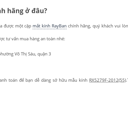
h hãng ở đâu?
ua được một cặp
mắt kính RayBan
chính hãng, quý khách vui lòn
ợc tư vấn mua hàng an toàn nhé:
phường Võ Thị Sáu, quận 3
anh toán để bạn dễ dàng sở hữu mẫu kính
RX5279F-2012(55)