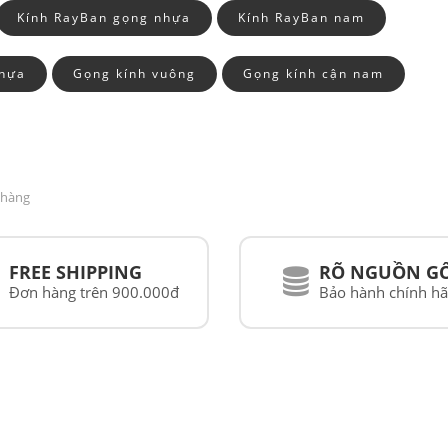
Kính RayBan gọng nhựa
Kính RayBan nam
nhựa
Gọng kính vuông
Gọng kính cận nam
 hàng
FREE SHIPPING
RÕ NGUỒN G
Đơn hàng trên 900.000đ
Bảo hành chính h