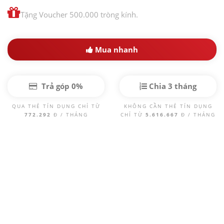
Tặng Voucher 500.000 tròng kính.
Mua nhanh
Trả góp 0%
Chia 3 tháng
QUA THẺ TÍN DỤNG CHỈ TỪ
KHÔNG CẦN THẺ TÍN DỤNG
772.292
Đ / THÁNG
CHỈ TỪ
5.616.667
Đ / THÁNG