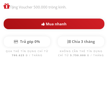
Tặng Voucher 500.000 tròng kính.
Mua nhanh
Trả góp 0%
Chia 3 tháng
QUA THẺ TÍN DỤNG CHỈ TỪ
KHÔNG CẦN THẺ TÍN DỤNG
790.625
Đ / THÁNG
CHỈ TỪ
5.750.000
Đ / THÁNG