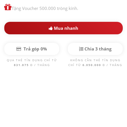
Tặng Voucher 500.000 tròng kính.
Mua nhanh
Trả góp 0%
Chia 3 tháng
QUA THẺ TÍN DỤNG CHỈ TỪ
KHÔNG CẦN THẺ TÍN DỤNG
831.875
Đ / THÁNG
CHỈ TỪ
6.050.000
Đ / THÁNG