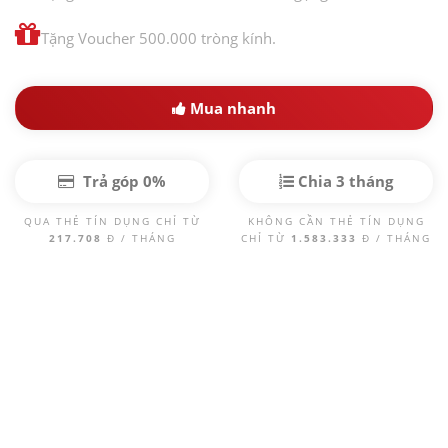
Tặng Voucher 500.000 tròng kính.
Mua nhanh
Trả góp 0%
Chia 3 tháng
QUA THẺ TÍN DỤNG CHỈ TỪ
KHÔNG CẦN THẺ TÍN DỤNG
217.708
Đ / THÁNG
CHỈ TỪ
1.583.333
Đ / THÁNG