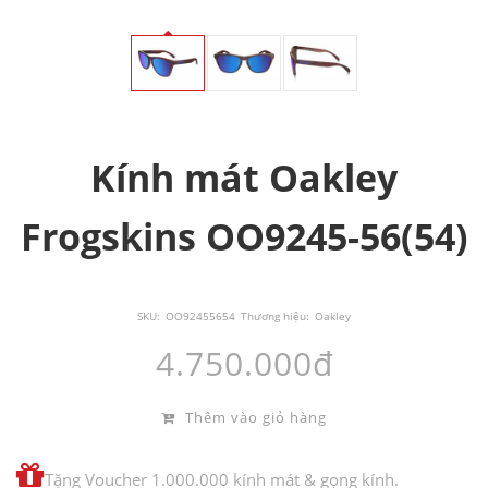
Kính mát Oakley
Frogskins OO9245-56(54)
SKU:
OO92455654
Thương hiệu:
Oakley
4.750.000đ
Thêm vào giỏ hàng
Tặng Voucher 1.000.000 kính mát & gọng kính.