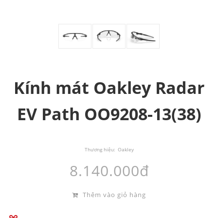
Kính mát Oakley Radar
EV Path OO9208-13(38)
Thương hiệu:
Oakley
8.140.000đ
Thêm vào giỏ hàng