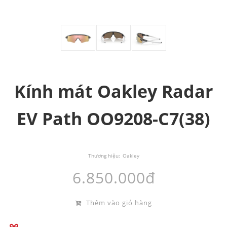
Kính mát Oakley Radar
EV Path OO9208-C7(38)
Thương hiệu:
Oakley
6.850.000đ
Thêm vào giỏ hàng