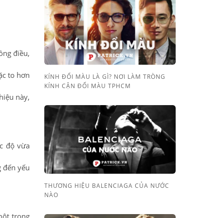
ồng điều,
ặc to hơn
KÍNH ĐỔI MÀU LÀ GÌ? NƠI LÀM TRÒNG
KÍNH CẬN ĐỔI MÀU TPHCM
hiệu này,
ức độ vừa
g đến yếu
THƯƠNG HIỆU BALENCIAGA CỦA NƯỚC
NÀO
một trong