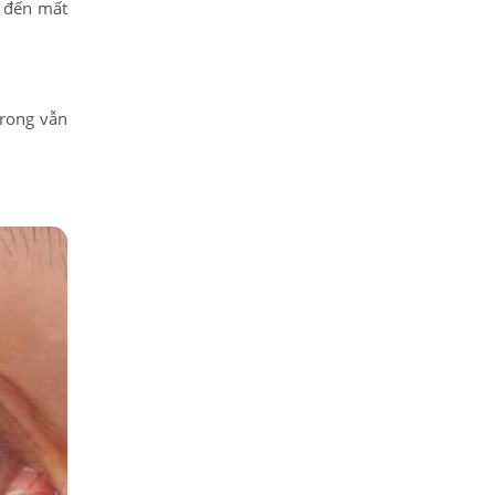
n đến mất
trong vẫn