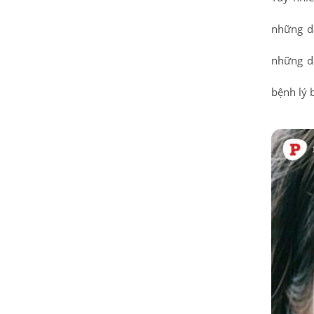
những d
những dấ
bệnh lý 