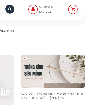
TÀI KHOẢN &
ĐƠN HÀNG
ÒNG KÍNH
CÁC LOẠI TRÒNG KÍNH MỎNG NHẤT HIỆN
NAY CHO NGƯỜI CẬN NẶNG