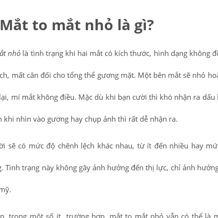
Mắt to mắt nhỏ là gì?
ắt nhỏ
là tình trạng khi hai mắt có kích thước, hình dạng không đ
ệch, mất cân đối cho tổng thể gương mặt. Một bên mắt sẽ nhỏ ho
lại, mí mắt không điều. Mặc dù khi bạn cười thì khó nhận ra dấu 
n khi nhìn vào gương hay chụp ảnh thì rất dễ nhận ra.
i sẽ có mức độ chênh lệch khác nhau, từ ít đến nhiều hay m
. Tình trạng này không gây ảnh hưởng đến thị lực, chỉ ảnh hưởn
 mỹ.
n, trong một số ít trường hợp, mắt to mắt nhỏ vẫn có thể là 