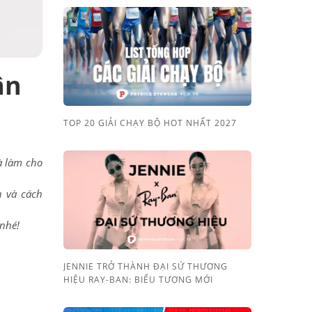
ân
TOP 20 GIẢI CHẠY BỘ HOT NHẤT 2027
 làm cho
n và cách
 nhé!
JENNIE TRỞ THÀNH ĐẠI SỨ THƯƠNG
HIỆU RAY-BAN: BIỂU TƯỢNG MỚI