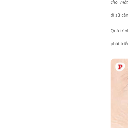
cho mắt
đi sữ câ
Quá trìn
phát tri