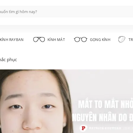
KÍNH RAYBAN
KÍNH MÁT
GỌNG KÍNH
TR
hắc phục