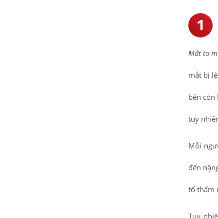
Mắt to m
mắt bị l
bên còn 
tuy nhiê
Mỗi ngườ
đến nặng
tố thẩm
Tuy nhiê