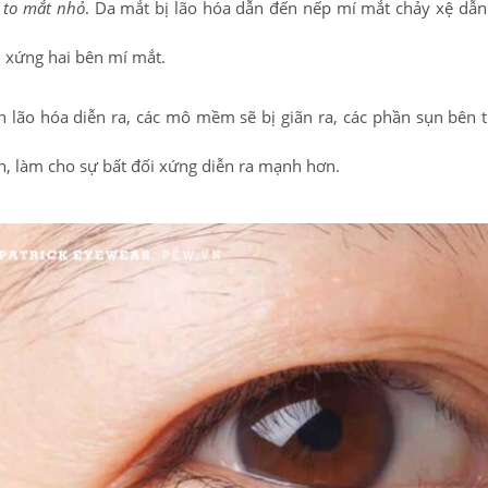
 to mắt nhỏ
. Da mắt bị lão hóa dẫn đến nếp mí mắt chảy xệ dẫ
n xứng hai bên mí mắt.
h lão hóa diễn ra, các mô mềm sẽ bị giãn ra, các phần sụn bên 
ển, làm cho sự bất đối xứng diễn ra mạnh hơn.