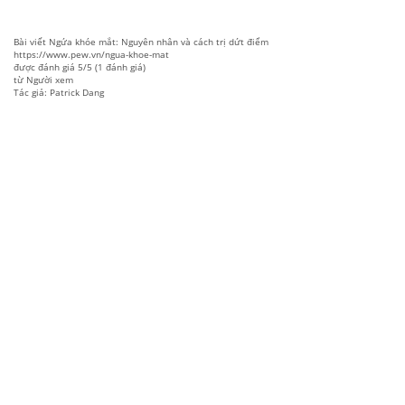
Bài viết
Ngứa khóe mắt: Nguyên nhân và cách trị dứt điểm
https://www.pew.vn/ngua-khoe-mat
được đánh giá
5
/
5
(
1
đánh giá)
từ
Người xem
Tác giả: Patrick Dang