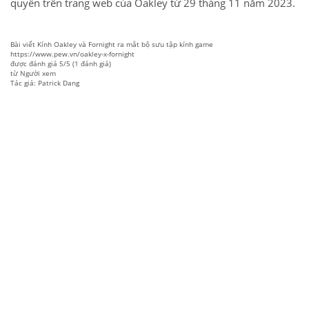
quyền trên trang web của Oakley từ 29 tháng 11 năm 2023.
Bài viết
Kính Oakley và Fornight ra mắt bộ sưu tập kính game
https://www.pew.vn/oakley-x-fornight
được đánh giá
5
/
5
(
1
đánh giá)
từ
Người xem
Tác giả: Patrick Dang