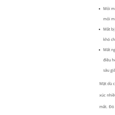
Mỏi mắ
mỏi m
Mắt bị
khó ch
Mất ng
điều h
sâu giấ
Mặt dù c
xúc nhiề
mắt. Đó