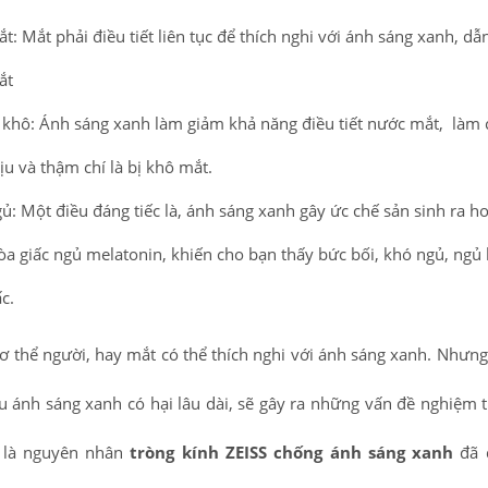
t: Mắt phải điều tiết liên tục để thích nghi với ánh sáng xanh, dẫ
ắt
 khô: Ánh sáng xanh làm giảm khả năng điều tiết nước mắt, làm
ịu và thậm chí là bị khô mắt.
ủ: Một điều đáng tiếc là, ánh sáng xanh gây ức chế sản sinh ra 
òa giấc ngủ melatonin, khiến cho bạn thấy bức bối, khó ngủ, ngủ
c.
ơ thể người, hay mắt có thể thích nghi với ánh sáng xanh. Nhưng 
u ánh sáng xanh có hại lâu dài, sẽ gây ra những vấn đề nghiệm 
 là nguyên nhân
tròng kính ZEISS chống ánh sáng xanh
đã 