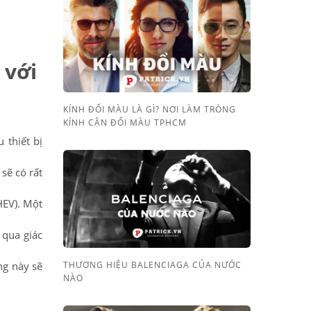
 với
KÍNH ĐỔI MÀU LÀ GÌ? NƠI LÀM TRÒNG
KÍNH CẬN ĐỔI MÀU TPHCM
 thiết bị
 sẽ có rất
HEV). Một
 qua giác
THƯƠNG HIỆU BALENCIAGA CỦA NƯỚC
ng này sẽ
NÀO