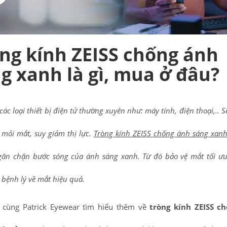
ng kính ZEISS chống ánh
g xanh là gì, mua ở đâu?
ác loại thiết bị điện tử thường xuyên như: máy tính, điện thoại,.. 
 mỏi mắt, suy giảm thị lực.
Tròng kính ZEISS chống ánh sáng xan
găn chặn bước sóng của ánh sáng xanh. Từ đó bảo vệ mắt tối ư
 bệnh lý về mắt hiệu quả.
 cùng Patrick Eyewear tìm hiểu thêm về
tròng kính ZEISS c