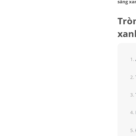
sáng xa
Trò
xan