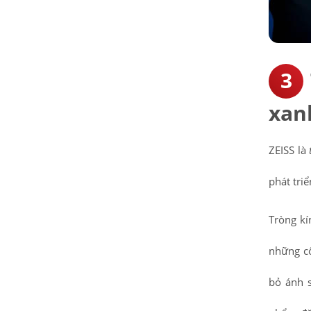
xanh
ZEISS là
phát tri
Tròng kí
những cô
bỏ ánh s