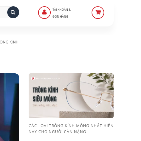
TÀI KHOẢN &
ĐƠN HÀNG
ÒNG KÍNH
CÁC LOẠI TRÒNG KÍNH MỎNG NHẤT HIỆN
NAY CHO NGƯỜI CẬN NẶNG