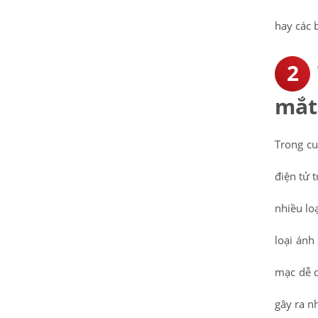
hay các 
mắt
Trong cu
điện tử t
nhiều lo
loại ánh
mạc dễ d
gây ra n