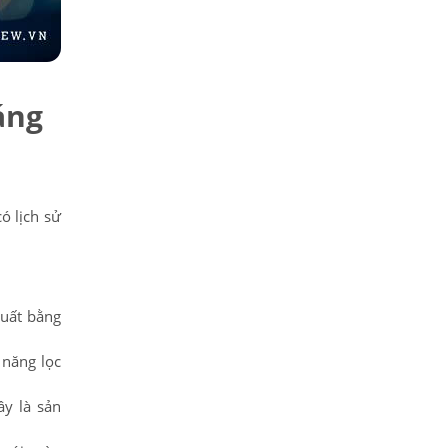
áng
ó lịch sử
xuất bằng
 năng lọc
ây là sản