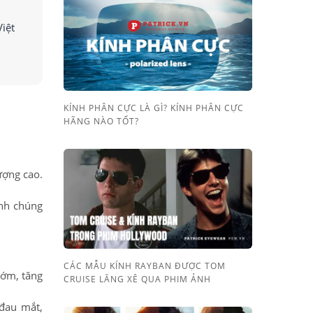
iệt
KÍNH PHÂN CỰC LÀ GÌ? KÍNH PHÂN CỰC
HÃNG NÀO TỐT?
ượng cao.
nh chúng
CÁC MẪU KÍNH RAYBAN ĐƯỢC TOM
sớm, tăng
CRUISE LĂNG XÊ QUA PHIM ẢNH
 đau mắt,