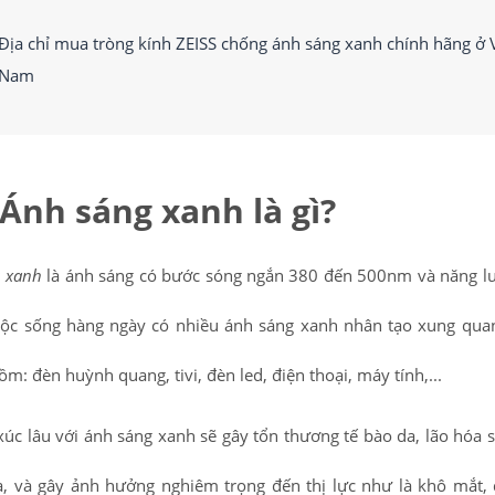
Địa chỉ mua tròng kính ZEISS chống ánh sáng xanh chính hãng ở V
Nam
Ánh sáng xanh là gì?
 xanh
là ánh sáng có bước sóng ngắn 380 đến 500nm và năng l
uộc sống hàng ngày có nhiều ánh sáng xanh nhân tạo xung qua
ồm: đèn huỳnh quang, tivi, đèn led, điện thoại, máy tính,...
 xúc lâu với ánh sáng xanh sẽ gây tổn thương tế bào da, lão hóa 
a, và gây ảnh hưởng nghiêm trọng đến thị lực như là khô mắt,